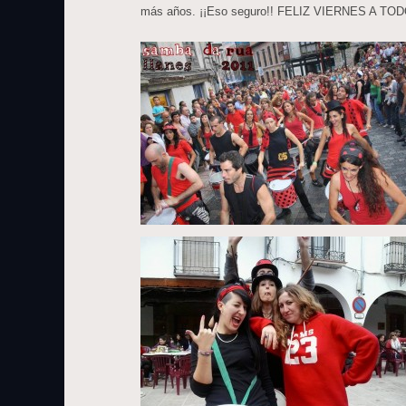
más años. ¡¡Eso seguro!! FELIZ VIERNES A TO