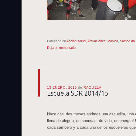
Publicado en
Acción social
,
Actuaciones
,
Musica
,
Samba da
Deja un comentario
13 ENERO, 2015
de
RAQUELA
Escuela SDR 2014/15
Hace casi dos meses abrimos una escuelita, una e
llena de alegría, de sonrisas, de vida, de energía
cada sambero y a cada uno de los escueleros que 