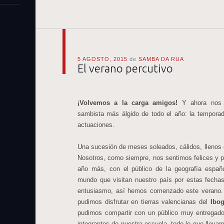
5 AGOSTO, 2015
de
SAMBA DA RUA
El verano percutivo
¡Volvemos a la carga amigos!
Y ahora nos 
sambista más álgido de todo el año: la temporada
actuaciones.
Una sucesión de meses soleados, cálidos, llenos
Nosotros, como siempre, nos sentimos felices y pl
año más, con el público de la geografía españo
mundo que visitan nuestro país por estas fechas.
entusiasmo, así hemos comenzado este verano
pudimos disfrutar en tierras valencianas del
Ibo
pudimos compartir con un público muy entregado
integrantes de nuestra escuela, todo lo que llev