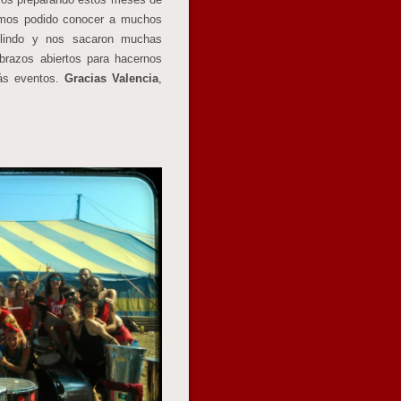
hemos podido conocer a muchos
lindo y nos sacaron muchas
brazos abiertos para hacernos
ás eventos.
Gracias Valencia
,
!