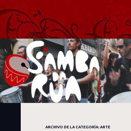
Samba Da Rua
Batucada de Samba Afro y Carioca de Madrid
ARCHIVO DE LA CATEGORÍA:
ARTE