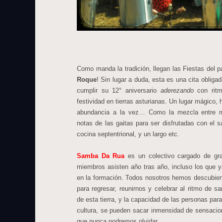
Como manda la tradición, llegan las Fiestas del 
Roque
! Sin lugar a duda, esta es una cita obliga
cumplir su 12° aniversario
aderezando
con ritm
festividad en tierras asturianas. Un lugar mágico,
abundancia a la vez… Como la mezcla entre m
notas de las gaitas para ser disfrutadas con el sa
cocina septentrional, y un largo etc.
Samba Da Rua
es un colectivo cargado de gr
miembros asisten año tras año, incluso los que 
en la formación. Todos nosotros hemos descubiert
para regresar, reunirnos y celebrar al ritmo de 
de esta tierra, y la capacidad de las personas para
cultura, se pueden sacar inmensidad de sensacio
que nunca podremos olvidar.