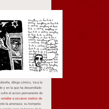
, diseña, dibuja cómics, toca la
de y en la que ha desarrollado
sufre el acoso permanente de
o
estallar a escasos metros de
ante la amenaza; su trompeta