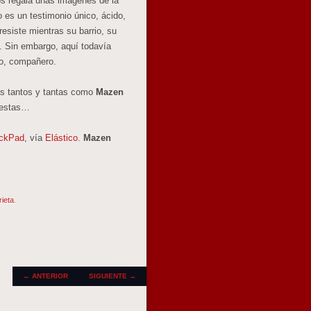
os regala unas imágenes de la
 es un testimonio único, ácido,
esiste mientras su barrio, su
. Sin embargo, aquí todavía
mo, compañero.
s tantos y tantas como
Mazen
puestas…
ickPad
, vía
Elástico
.
Mazen
rieta
.
NAVEGADOR DE
←
ANTERIOR
SIGUIENTE
→
ARTÍCULOS