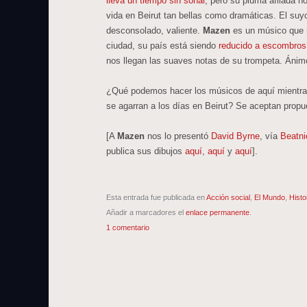
lleva un tiempo sin sonar
, pero su pluma afilada n
vida en Beirut tan bellas como dramáticas. El suyo
desconsolado, valiente.
Mazen
es un músico que r
ciudad, su país está siendo
reducido a escombros
nos llegan las suaves notas de su trompeta. Áni
¿Qué podemos hacer los músicos de aquí mientra
se agarran a los días en Beirut? Se aceptan pro
[A
Mazen
nos lo presentó
David Byrne
, vía
Beatn
publica sus dibujos
aquí
,
aquí
y
aquí
].
Esta entrada fue publicada en
Acción social
,
El Mundo
,
Histo
Añadir a marcadores el
enlace permanente
.
1 comentario