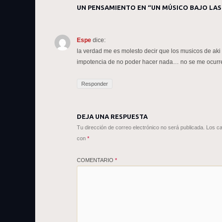
UN PENSAMIENTO EN “
UN MÚSICO BAJO LA
Espe
dice:
la verdad me es molesto decir que los musicos de aki
impotencia de no poder hacer nada… no se me ocurre
Responder
DEJA UNA RESPUESTA
Tu dirección de correo electrónico no será publicada.
Los ca
con
*
COMENTARIO
*