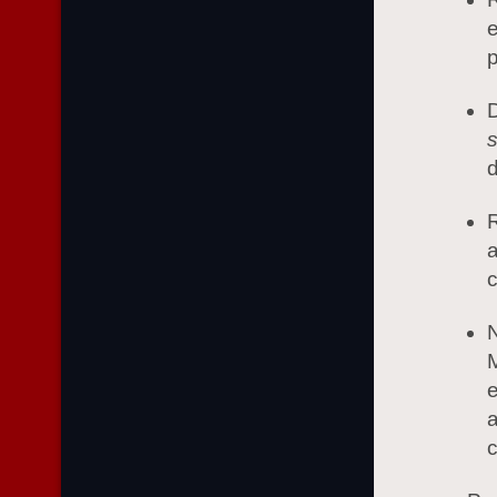
e
p
d
c
c