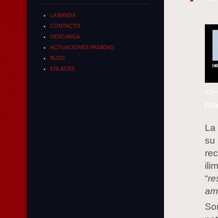
LA BANDA
CONTACTO
DESCARGA
ACTUACIONES PASADAS
BLOG
ENLACES
<!–
ma
L
su
re
il
“
re
am
So