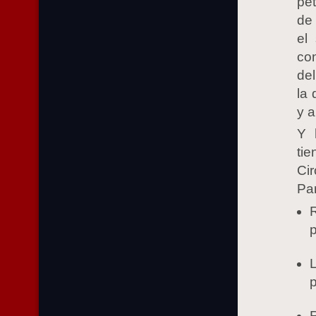
pet
de 
el
co
del
la 
y a
Y 
ti
Ci
Pa
p
p