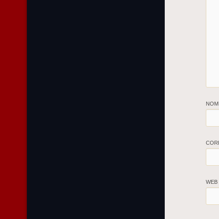
NOM
COR
WEB