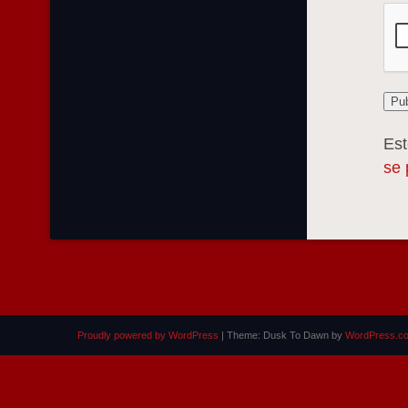
Est
se 
Proudly powered by WordPress
|
Theme: Dusk To Dawn by
WordPress.c