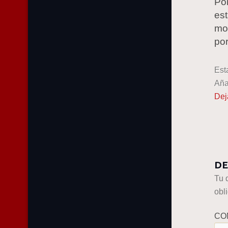
Po
es
mon
po
Est
Aña
Dej
DE
Tu 
obl
CO