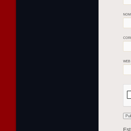
NOM
COR
WEB
Est