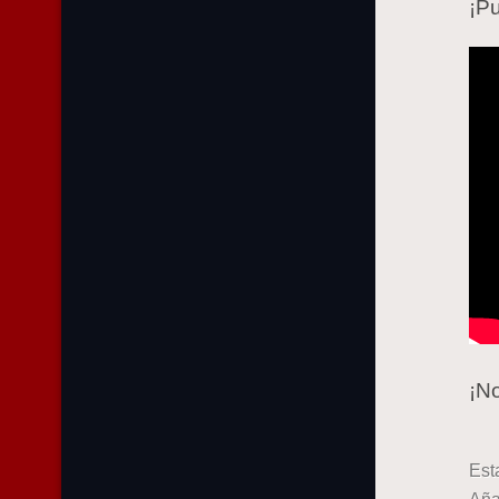
¡P
¡N
Est