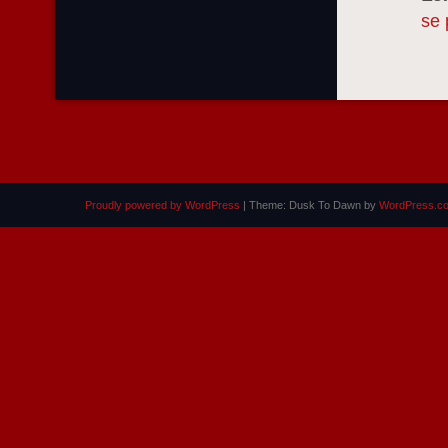
se 
Proudly powered by WordPress
|
Theme: Dusk To Dawn by
WordPress.c