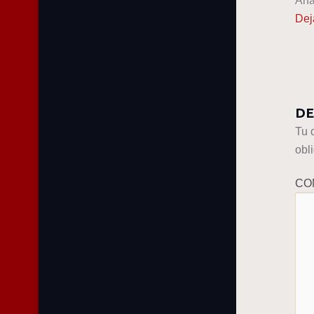
Aña
Dej
DE
Tu 
obl
CO