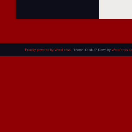
Proudly powered by WordPress
|
Theme: Dusk To Dawn by
WordPress.c