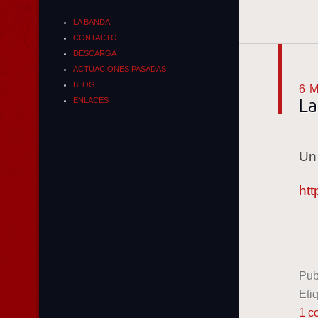
LA BANDA
CONTACTO
DESCARGA
ACTUACIONES PASADAS
BLOG
6 
La
ENLACES
Un 
ht
Pub
Eti
1 c