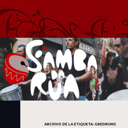
Samba Da Rua
Batucada de Samba Afro y Carioca de Madrid
ARCHIVO DE LA ETIQUETA:
GREDRUMS