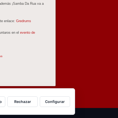
Y además ¡Samba Da Rua va a
nte enlace:
Gredrums
untaros en el
evento de
ua
NAVEGADOR
DE
ARTÍCULOS
o
Rechazar
Configurar