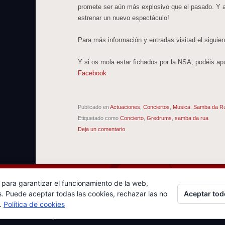
promete ser aún más explosivo que el pasado. 
estrenar un nuevo espectáculo!
Para más información y entradas visitad el siguie
Y si os mola estar fichados por la NSA, podéis ap
Facebook
Publicado en
Actuaciones
,
Conciertos
,
Musica
,
Samba da R
Etiquetado como
Concierto
,
Gredrums
,
samba da rua
Deja un comentario
 para garantizar el funcionamiento de la web,
Aceptar tod
s. Puede aceptar todas las cookies, rechazar las no
s.
Política de cookies
eme: Dusk To Dawn by
WordPress.com
.