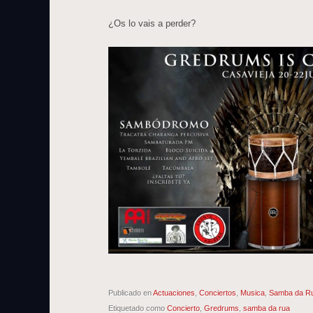
¿Os lo vais a perder?
Publicado en
Actuaciones
,
Conciertos
,
Musica
,
Samba da R
Etiquetado como
Concierto
,
Gredrums
,
samba da rua