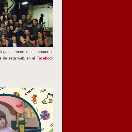
 colega sambero mas cercano o
és de esta web, en el
Facebook