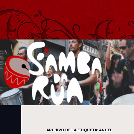
Samba Da Rua
Batucada de Samba Afro y Carioca de Madrid
ARCHIVO DE LA ETIQUETA:
ANGEL