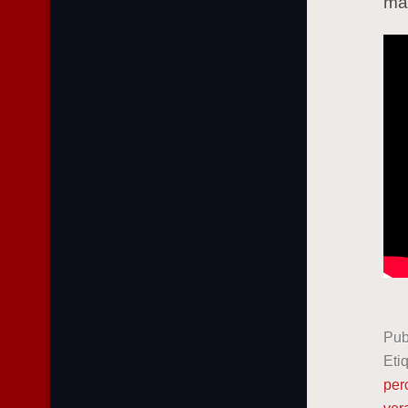
ma
Pub
Eti
per