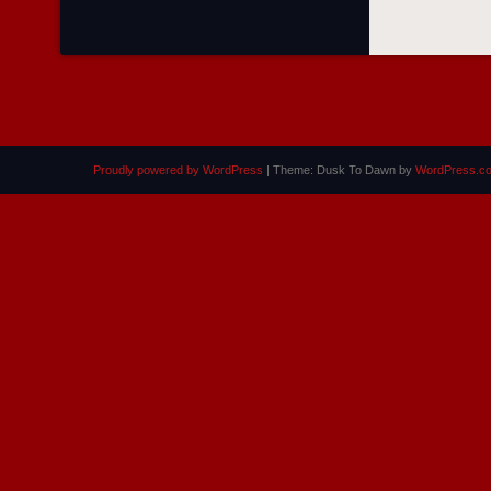
Proudly powered by WordPress
|
Theme: Dusk To Dawn by
WordPress.c