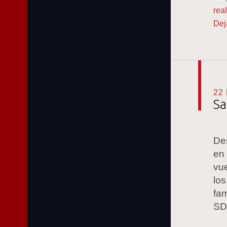
rea
Dej
22
Sa
De
en
vu
los
fam
SDR