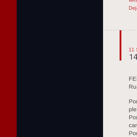
ver
Dej
11
14
FE
Ru
Po
pl
Po
ca
Por