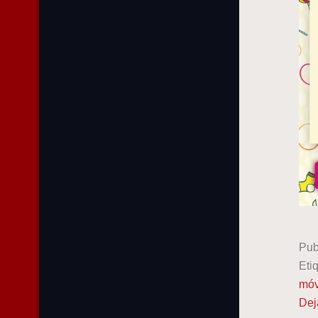
Pub
Eti
móv
Dej