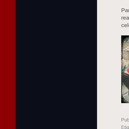
Pa
re
ce
Pub
Eti