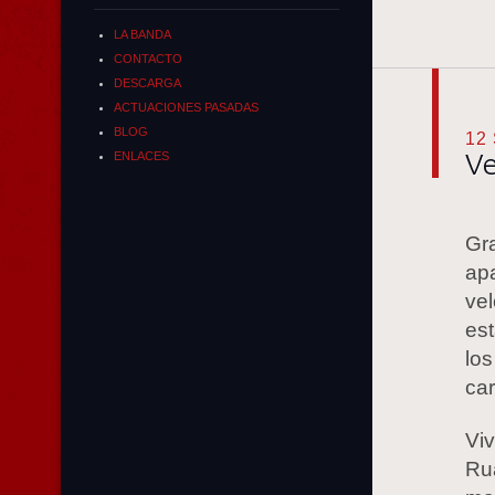
LA BANDA
CONTACTO
DESCARGA
ACTUACIONES PASADAS
BLOG
12
Ve
ENLACES
Gr
ap
ve
est
lo
ca
Vi
Ru