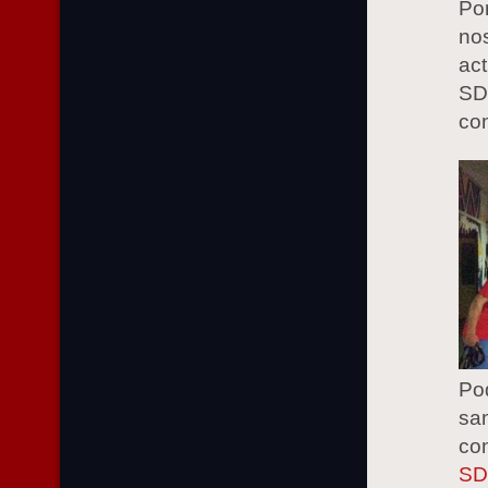
Po
no
ac
SD
com
Po
sa
con
S