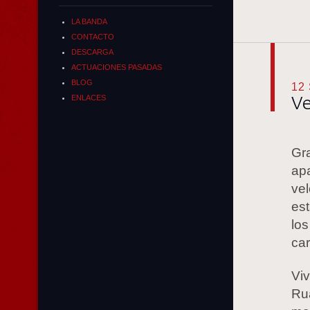
LA BANDA
CONTACTO
DESCARGA
ACTUACIONES PASADAS
BLOG
12
Ve
ENLACES
Gr
ap
ve
est
lo
ca
Vi
Ru