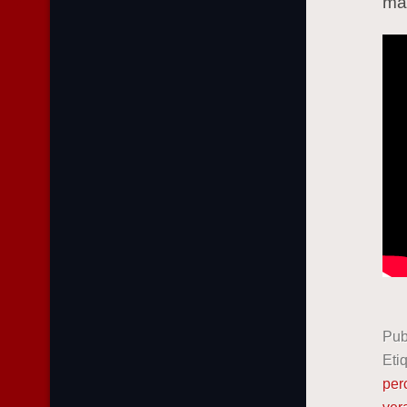
ma
Pub
Eti
per