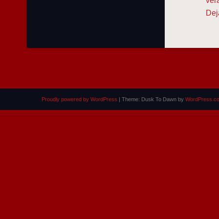
ver
Dej
Proudly powered by WordPress
|
Theme: Dusk To Dawn by
WordPress.c