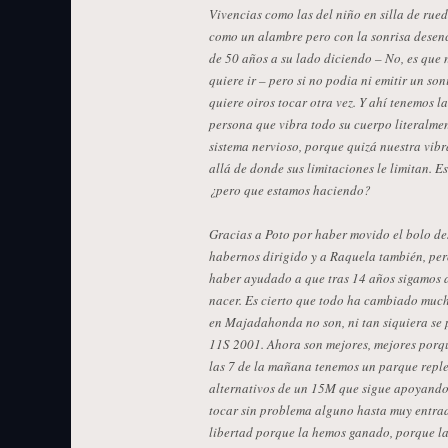
Vivencias como las del niño en silla de rue
como un alambre pero con la sonrisa desen
de 50 años a su lado diciendo – No, es que 
quiere ir – pero si no podia ni emitir un son
quiere oiros tocar otra vez. Y ahí tenemos l
persona que vibra todo su cuerpo literalme
sistema nervioso, porque quizá nuestra vibr
allá de donde sus limitaciones le limitan. 
¿pero que estamos haciendo?
Gracias a Poto por haber movido el bolo des
habernos dirigido y a Raquela también, per
haber ayudado a que tras 14 años sigamos a
nacer. Es cierto que todo ha cambiado mucho
en Majadahonda no son, ni tan siquiera se 
11S 2001. Ahora son mejores, mejores porq
las 7 de la mañana tenemos un parque reple
alternativos de un 15M que sigue apoyand
tocar sin problema alguno hasta muy entr
libertad porque la hemos ganado, porque l