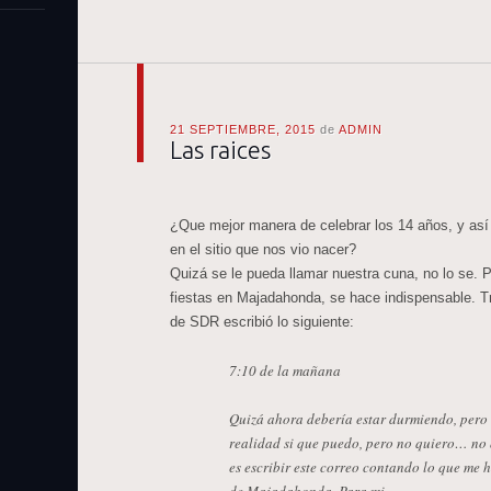
21 SEPTIEMBRE, 2015
de
ADMIN
Las raices
¿Que mejor manera de celebrar los 14 años, y así 
en el sitio que nos vio nacer?
Quizá se le pueda llamar nuestra cuna, no lo se. P
fiestas en Majadahonda, se hace indispensable. T
de SDR escribió lo siguiente:
7:10 de la mañana
Quizá ahora debería estar durmiendo, pero
realidad si que puedo, pero no quiero… no 
es escribir este correo contando lo que me 