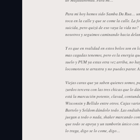
de Majadahonda. Para mi…
Para mi hoy hemos sido Samba Da Rua… un 
toca en la calle y que se come la calle. La 
suicida, pero quizá de eso vaya la vida no?
nosotros y seguimos caminando hacia delan
Y es que en realidad en estos bolos son en l
mas cagadas tenemos, pero es la energía qu
suelo y PUM ya estas otra vez arriba, no hay
locomotora te arrastra y no puedes parar. 
Viejas caras que ya saben quienes somos, p
zurdos tercera con las tres chicas que lo d
está la marcación potente, clavad, contund
Wisconsin y Bellido entre otros. Cajas vario
Bartolo y Seldom dándolo todo. Las endiabl
juegan a todo o nada, shaker marcando con
que todo se apoya y un tamborín único con 
lo traga, digo se lo come, digo…