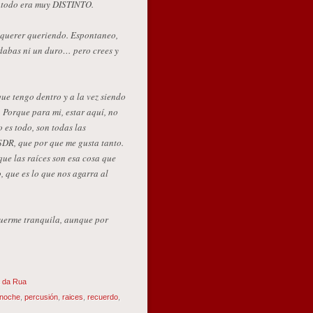
. todo era muy DISTINTO.
n querer queriendo. Espontaneo,
dabas ni un duro… pero crees y
ue tengo dentro y a la vez siendo
Porque para mi, estar aquí, no
o es todo, son todas las
SDR, que por que me gusta tanto.
 que las raíces son esa cosa que
, que es lo que nos agarra al
erme tranquila, aunque por
 da Rua
noche
,
percusión
,
raices
,
recuerdo
,