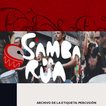
Samba Da Rua
Batucada de Samba Afro y Carioca de Madrid
ARCHIVO DE LA ETIQUETA:
PERCUSIÓN