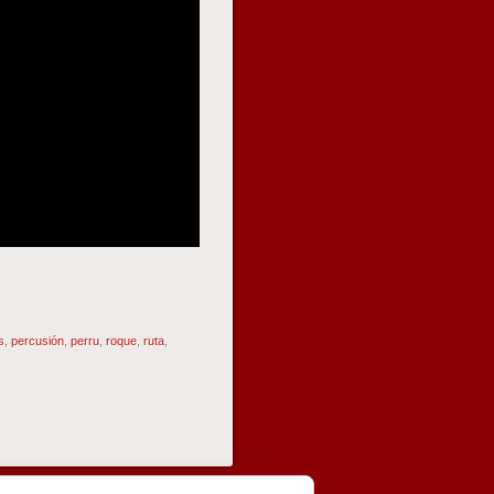
s
,
percusión
,
perru
,
roque
,
ruta
,
NAVEGADOR