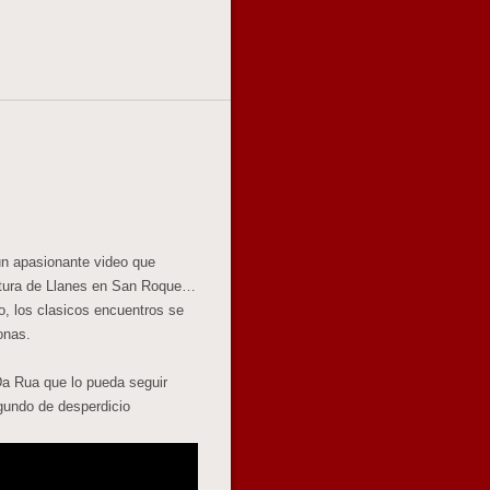
un apasionante video que
entura de Llanes en San Roque…
o, los clasicos encuentros se
onas.
Da Rua que lo pueda seguir
gundo de desperdicio