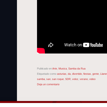
Publicado en
Arte
,
Musica
,
Samba da Rua
Etiquetado como
asturias
,
da
,
divertido
,
fiestas
,
gente
,
Llane
samba
,
san
,
san roque
,
SDR
,
veloz
,
verano
,
video
Deja un comentario