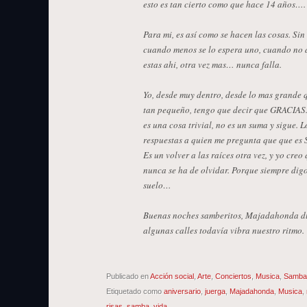
esto es tan cierto como que hace 14 años…
Para mi, es así como se hacen las cosas. Si
cuando menos se lo espera uno, cuando no 
estas ahi, otra vez mas… nunca falla.
Yo, desde muy dentro, desde lo mas grande q
tan pequeño, tengo que decir que GRACIAS. 
es una cosa trivial, no es un suma y sigue. L
respuestas a quien me pregunta que que es 
Es un volver a las raíces otra vez, y yo creo
nunca se ha de olvidar. Porque siempre digo
suelo…
Buenas noches samberitos, Majadahonda du
algunas calles todavía vibra nuestro ritmo.
Publicado en
Acción social
,
Arte
,
Conciertos
,
Musica
,
Samba
Etiquetado como
aniversario
,
juerga
,
Majadahonda
,
Musica
,
risas
,
samba
,
vida