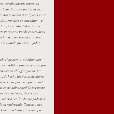
das, completamente retorcido
cajada. Esos dos padres de mas
no nos podemos ir porque el no se
ido, pero ellos se entendían – el
a foto, todos alrededor de una
nte porque no puede controlar su
ación le llega muy dentro, mas
Es ahi cuando piensas…. joder,
de el principio, a Akilino por
o en realidad gracias a todos por
sistiendo al lugar que nos vio
, de hecho las fiestas de ahora
parecen un poco a aquellas del
ue como habéis podido ver hasta
to de conciertos, de eventos
o. Tenemos calles donde podemos
ada la madrugada. Tenemos mas
a hemos luchado y creerme que